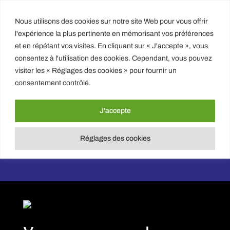
Nous utilisons des cookies sur notre site Web pour vous offrir
EMAIL : CONTACT@IHNPL.FR
l'expérience la plus pertinente en mémorisant vos préférences
et en répétant vos visites. En cliquant sur « J'accepte », vous
consentez à l'utilisation des cookies. Cependant, vous pouvez
PATRICK KELLY – HYPNOSE et PHYSIONUTRITION
visiter les « Réglages des cookies » pour fournir un
NANTES
consentement contrôlé.
3 rue de la biscuiterie 44000 NANTES
TEL : 07 56 940 940
J'accepte
Réglages des cookies