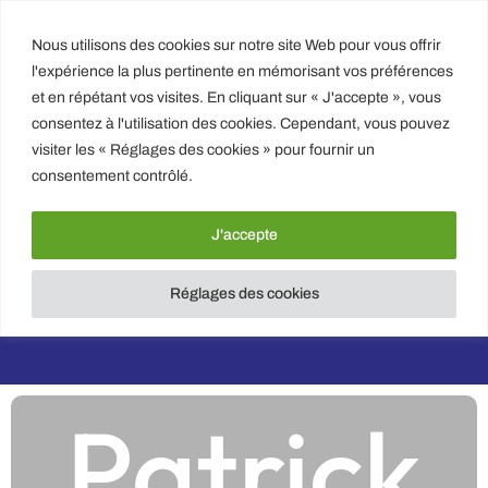
Nous utilisons des cookies sur notre site Web pour vous offrir
EMAIL : CONTACT@IHNPL.FR
l'expérience la plus pertinente en mémorisant vos préférences
et en répétant vos visites. En cliquant sur « J'accepte », vous
consentez à l'utilisation des cookies. Cependant, vous pouvez
PATRICK KELLY – HYPNOSE et PHYSIONUTRITION
visiter les « Réglages des cookies » pour fournir un
NANTES
consentement contrôlé.
3 rue de la biscuiterie 44000 NANTES
TEL : 07 56 940 940
J'accepte
Réglages des cookies
Patrick