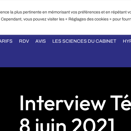
PATRICK KELLY – HYPNOSE 
rience la plus pertinente en mémorisant vos préférences et en répétant vo
3 rue de la biscu
IL :
s. Cependant, vous pouvez visiter les « Réglages des cookies » pour fourn
TEL : 07 
IHNPL.FR
ARIFS
RDV
AVIS
LES SCIENCES DU CABINET
HY
Interview T
8 juin 2021