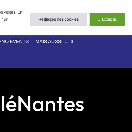
et PHYSIONUTRITION NANTES
s visites. En
iterie 44000 NANTES
ir un
Réglages des cookies
J'accepte
56 940 940
PNO EVENTS
MAIS AUSSI …
éléNantes