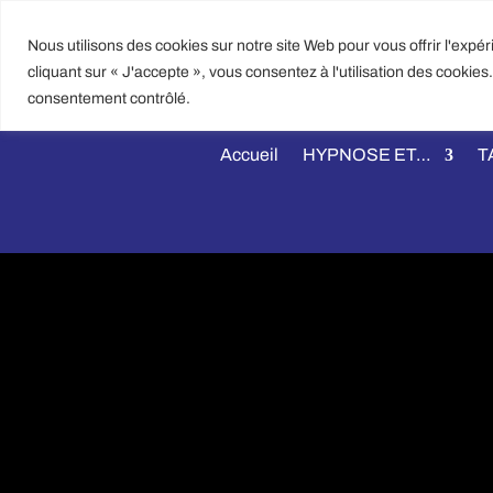
Nous utilisons des cookies sur notre site Web pour vous offrir l'expé
EMA
cliquant sur « J'accepte », vous consentez à l'utilisation des cookie
CONTACT@
consentement contrôlé.
Accueil
HYPNOSE ET…
T