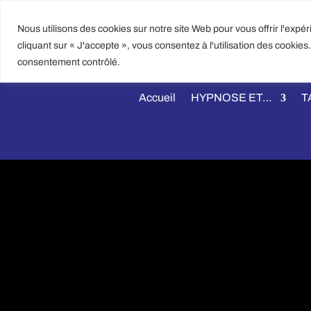
Nous utilisons des cookies sur notre site Web pour vous offrir l'expé
EMA
cliquant sur « J'accepte », vous consentez à l'utilisation des cookie
CONTACT@
consentement contrôlé.
Accueil
HYPNOSE ET…
T