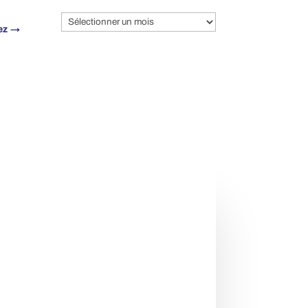
Archives
ez
→