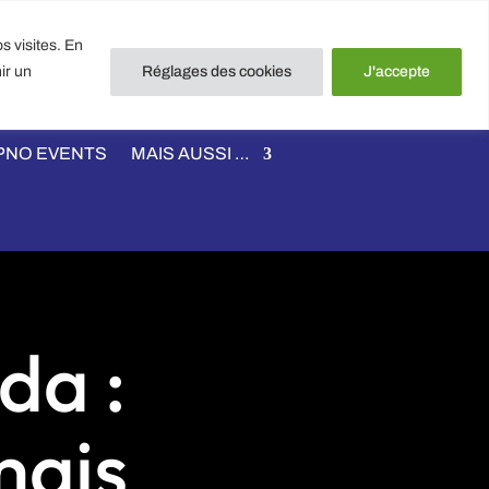
et PHYSIONUTRITION NANTES
s visites. En
iterie 44000 NANTES
ir un
Réglages des cookies
J'accepte
56 940 940
PNO EVENTS
MAIS AUSSI …
da :
mais