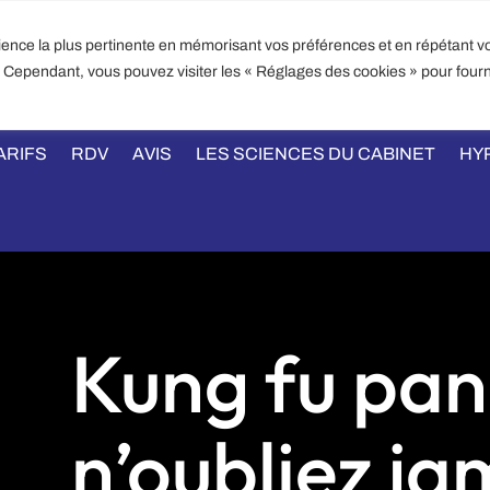
PATRICK KELLY – HYPNOSE 
rience la plus pertinente en mémorisant vos préférences et en répétant vo
3 rue de la biscu
IL :
s. Cependant, vous pouvez visiter les « Réglages des cookies » pour fourn
TEL : 07 
IHNPL.FR
ARIFS
RDV
AVIS
LES SCIENCES DU CABINET
HY
Kung fu pan
n’oubliez ja