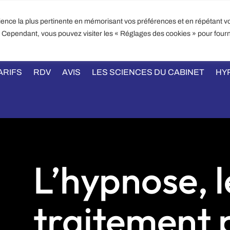
PATRICK KELLY – HYPNOSE 
rience la plus pertinente en mémorisant vos préférences et en répétant vo
3 rue de la biscu
IL :
s. Cependant, vous pouvez visiter les « Réglages des cookies » pour fourn
TEL : 07 
IHNPL.FR
ARIFS
RDV
AVIS
LES SCIENCES DU CABINET
HY
L’hypnose, 
traitement 