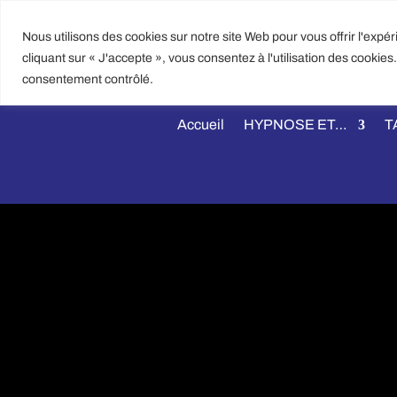
Nous utilisons des cookies sur notre site Web pour vous offrir l'expé
EMA
cliquant sur « J'accepte », vous consentez à l'utilisation des cookie
CONTACT@
consentement contrôlé.
Accueil
HYPNOSE ET…
T