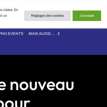
et PHYSIONUTRITION NANTES
s visites. En
iterie 44000 NANTES
ir un
Réglages des cookies
J'accepte
56 940 940
PNO EVENTS
MAIS AUSSI …
le nouveau
pour